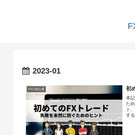
2023-01
初
FXの初心者
本記
た
ト、
す
し