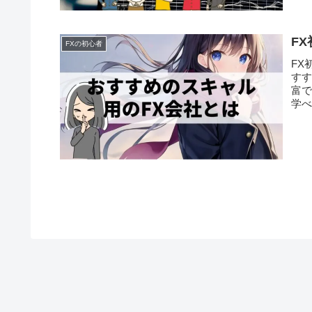
F
FXの初心者
FX
すす
富で
学