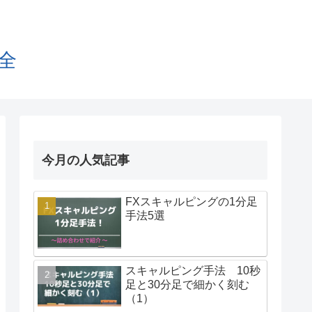
全
今月の人気記事
FXスキャルピングの1分足
手法5選
スキャルピング手法 10秒
足と30分足で細かく刻む
（1）