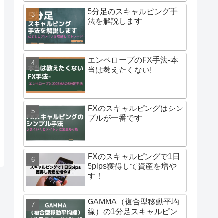
5分足のスキャルピング手
法を解説します
エンベロープのFX手法-本
当は教えたくない!
FXのスキャルピングはシン
プルが一番です
FXのスキャルピングで1日
5pips獲得して資産を増や
す！
GAMMA（複合型移動平均
線）の1分足スキャルピン