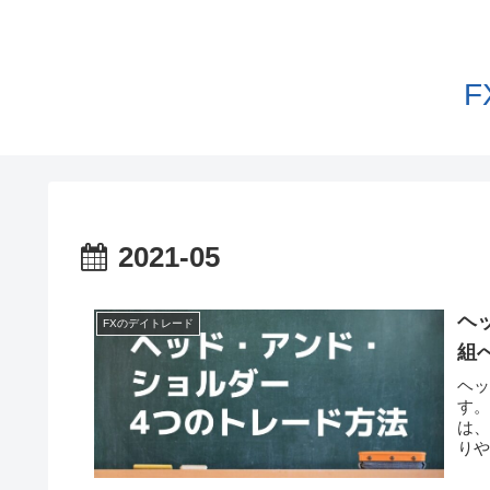
2021-05
ヘ
FXのデイトレード
組
ヘッ
す
は、
り