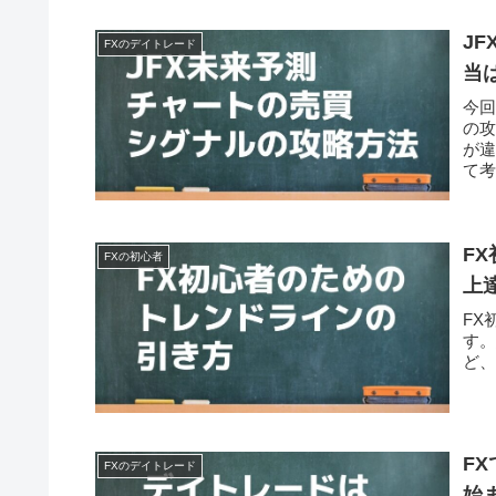
J
FXのデイトレード
当
今
の
が違
て
F
FXの初心者
上
FX
す
ど
F
FXのデイトレード
始