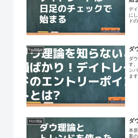
デ
に
ド
ダ
FXの理論
ダ
す
ン
ま
ダ
FXの理論
本原
案の