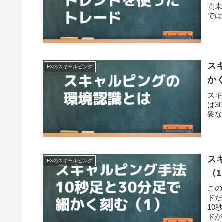
間
で
た
ス
FXのスキャルピング
か
ス
は3
要
ス
FXのスキャルピング
（
この
ドだ
10
ドが