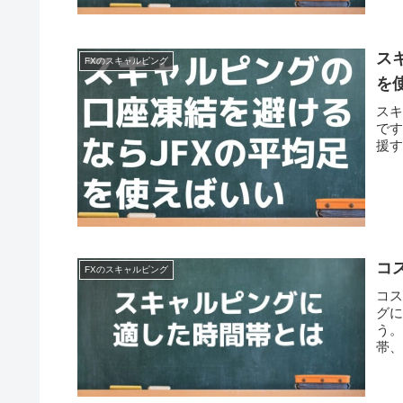
ンド
能
ス
FXのスキャルピング
を
スキ
です
援
コ
FXのスキャルピング
コ
グ
う
帯
で