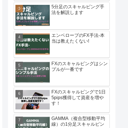
5分足のスキャルピング手
法を解説します
エンベロープのFX手法-本
当は教えたくない!
FXのスキャルピングはシン
プルが一番です
FXのスキャルピングで1日
5pips獲得して資産を増や
す！
GAMMA（複合型移動平均
線）の1分足スキャルピン