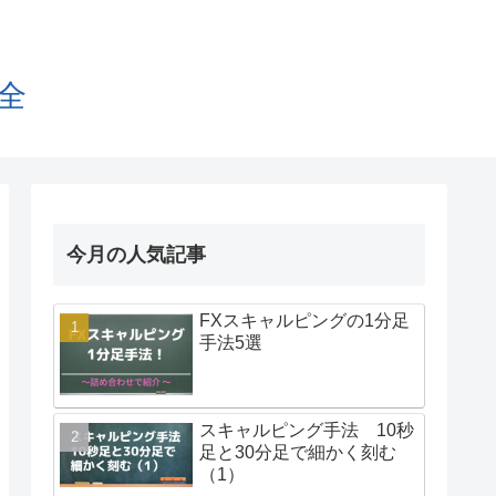
全
今月の人気記事
FXスキャルピングの1分足
手法5選
スキャルピング手法 10秒
足と30分足で細かく刻む
（1）