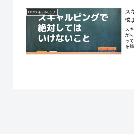
ス
FXのスキャルピング
悩
ス
が
っ
を