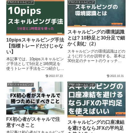
FXのスキャルピング
FXのスキャルピング
スキャルピングの環境認識
とは? 10秒足と30分足で細
10pipsスキャルピング手法
かく刻む（2）
【指標トレードだけじゃな
スキャルピングの環境認識はどの
い】
ように行うのか説明する。基本は
本記事では、10pipsスキャルピン
30分足のチャートのウォッチン
グ手法として5分足と1時間足を
グだが、1時間足、4時間足の主
使うトレード手法を二つ紹介しま
要なラインはチェックするのが基
す。ひとつはギャンブル的といわ
本だ。
2022.07.23
2022.10.31
れる指標トレード。もう一つは時
間の変わり目を狙って指値でエン
FXのスキャルピング
FXのスキャルピング
トリーして、あとは指値、逆指値
で10ピップスを狙うIFDOCOの手
法です。
FX初心者がスキャルで注
スキャルピングの口座凍結
意すべきこと
を避けるならJFXの平均足
本記事は初心者がスキャルピング