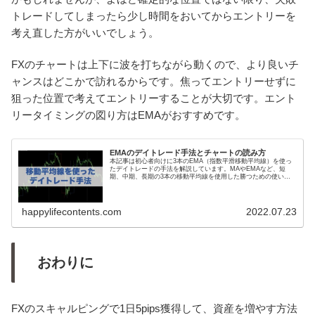
トレードしてしまったら少し時間をおいてからエントリーを
考え直した方がいいでしょう。
FXのチャートは上下に波を打ちながら動くので、より良いチ
ャンスはどこかで訪れるからです。焦ってエントリーせずに
狙った位置で考えてエントリーすることが大切です。エント
リータイミングの図り方はEMAがおすすめです。
EMAのデイトレード手法とチャートの読み方
本記事は初心者向けに3本のEMA（指数平滑移動平均線）を使っ
たデイトレードの手法を解説しています。MAやEMAなど、短
期、中期、長期の3本の移動平均線を使用した勝つための使い方
です。ゴールデンクロス、デッドクロス以外にも、移動平均線は
チャート上でさまざまな使い方ができます。
happylifecontents.com
2022.07.23
おわりに
FXのスキャルピングで1日5pips獲得して、資産を増やす方法