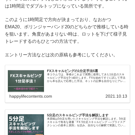
は1時間足でダブルトップになっている箇所です。
このように1時間足で方向が決まっており、なおかつ
EMA20、ボリンジャーバンド20のどちらかで推移している時
を狙います。角度があまりない時は、ロットを下げて様子見
トレードするのもひとつの方法です。
エントリー方法などは次の原稿も参考にしてください。
FXスキャルピングの1分足手法5選
本コラムでは、筆者がこれまで実際に使用してきた1分足のスキ
ャルピング手法を5つ紹介します。FXを始めてすぐに試して手法
から本を読んで応用した手法、ネットの記事を自分なりにアレン
ジした手法です。
happylifecontents.com
2021.10.13
5分足のスキャルピング手法を解説します
本原稿は5分足を用いたスキャルピング手法を解説します。5分足
スキャルで有名な著書「FX 5分足スキャルピング ──プライスア
クションの基本と原則」を読み、自分なりの解釈で実践している
手法です。オリジナルのプライスアクションとは異なる部分もあ
るかと思いますが、参考にしていただければ幸いです。