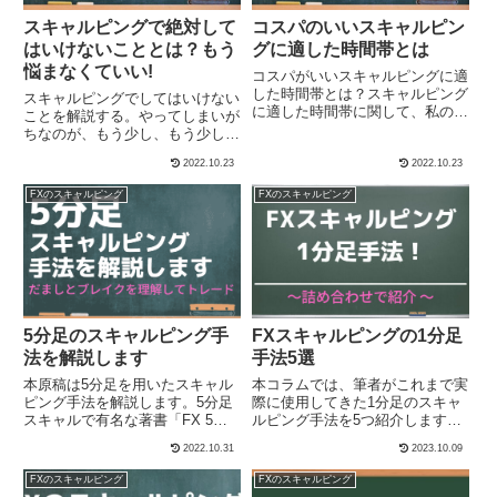
スキャルピングで絶対して
コスパのいいスキャルピン
はいけないこととは？もう
グに適した時間帯とは
悩まなくていい!
コスパがいいスキャルピングに適
した時間帯とは？スキャルピング
スキャルピングでしてはいけない
に適した時間帯に関して、私の経
ことを解説する。やってしまいが
験上のことを記したいと思う。ス
ちなのが、もう少し、もう少しと
キャルピングに限らず、デイトレ
いう欲である。ほどほどに勝って
2022.10.23
2022.10.23
ードにしても適した時間帯、タイ
いるのについ欲を出してしまう。
ミングはある。もちろん相場の状
これがあらゆる可能性の芽を摘む
FXのスキャルピング
FXのスキャルピング
況によっても変わるのでその点は
のである。
了承願いたい。
5分足のスキャルピング手
FXスキャルピングの1分足
法を解説します
手法5選
本原稿は5分足を用いたスキャル
本コラムでは、筆者がこれまで実
ピング手法を解説します。5分足
際に使用してきた1分足のスキャ
スキャルで有名な著書「FX 5分
ルピング手法を5つ紹介します。
足スキャルピング ──プライスア
FXを始めてすぐに試して手法か
2022.10.31
2023.10.09
クションの基本と原則」を読み、
ら本を読んで応用した手法、ネッ
自分なりの解釈で実践している手
トの記事を自分なりにアレンジし
FXのスキャルピング
FXのスキャルピング
法です。オリジナルのプライスア
た手法です。