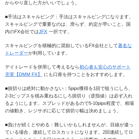
からやり直した方がいいでしょう。
■手法はスキャルピング：手法はスキャルピングになります。
スキャルピングで重要なのは、滑らず、約定が早いこと。国
内のFX会社では
JFX
一択です。
スキャルピングを積極的に奨励しているFX会社として
著名な
トレーダー
が利用しています。
デイトレードを併用して考えるなら
初心者も安心のサポート
充実【DMM FX】
にも口座を持つことをおすすめします。
■損切りは絶対に動かさない：5pips獲得を1回で狙うにしろ、
2-3ピップスを積み重ねるにしろ損切り（逆指値）は必ず入れ
るようにします。スプレッドがあるので5-10pips程度で、相場
の値動き、レジサポに応じて損切り幅は決めましょう。
■負けが続くとやめる：難しいかもしれませんが、目線が違っ
ている場合、連続してロスカットになります。2回連続してロ