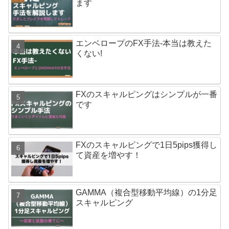
ます
エンベロープのFX手法-本当は教えた
くない!
FXのスキャルピングはシンプルが一番
です
FXのスキャルピングで1日5pips獲得し
て資産を増やす！
GAMMA（複合型移動平均線）の1分足
スキャルピング