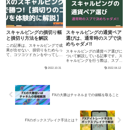
クションとは異なる部分もあるか
と思いますが、参考にしていただ
ければ幸いです。
スキャルピングの損切り幅
スキャルピングの通貨ペア
と損切り方法を解説
選びは、通常時のスプで決
めちゃダメ!!
この記事は、スキャルピングで成
果が出せない、損切りをためらっ
スキャルピングの通貨ペア選びに
て、コツコツドカンをやってしま
ついて解説している記事です。ス
うなど、損切りに対する考え方が
キャルピングを行う際は、スプレ
明確でない人やトレードのクセを
ッドが小さい通貨ペア、約定が早
2022.10.31
2022.04.12
改善したいと考えている方のため
いFX会社でトレードするのが大
に、具体的な損切り幅など実践的
原則です。しかし、それはトレー
な内容を書いています。
ドする時間帯、ボラティリティに
左右されます。
FXの大勝はチャネルまでの値幅を取ること
FXのボックスブレイク手法とは？