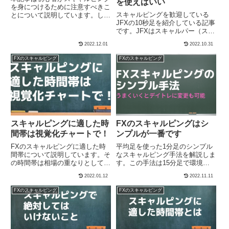
を使えばいい
を身につけるために注意すべきこ
スキャルピングを歓迎している
とについて説明しています。して
JFXの10秒足を紹介している記事
はいけないことを把握するのがも
です。JFXはスキャルパー（スキ
っとも重要です。そしてすべきこ
ャルピングのトレーダー）を応援
とは、プライスアクションを体感
2022.12.01
2022.10.31
するツールがしっかり揃っていま
的に覚えること、損切りができる
す。
ようになること、資金管理の徹底
FXのスキャルピング
FXのスキャルピング
です。
スキャルピングに適した時
FXのスキャルピングはシ
間帯は視覚化チャートで！
ンプルが一番です
FXのスキャルピングに適した時
平均足を使った1分足のシンプル
間帯について説明しています。そ
なスキャルピング手法を解説しま
の時間帯は相場の重なりとして注
す。この手法は15分足で環境認
目すべき東京とロンドンの16-17
識をして、200emsで方向を確認
2022.01.12
2022.11.11
時、ロンドンとニューヨークの
してエントリーする方法です。シ
21-23時です。またこの時間帯
ンプルですが、最低限の環境を読
FXのスキャルピング
FXのスキャルピング
は、それまでの動きと異なる場合
み取ることは必要です。
もあり、トレンドを見極めるにも
適しています。