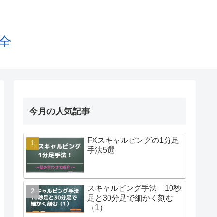
全
今月の人気記事
FXスキャルピングの1分足
手法5選
スキャルピング手法 10秒
足と30分足で細かく刻む
（1）