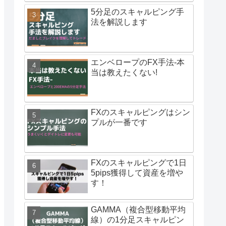
5分足のスキャルピング手
法を解説します
エンベロープのFX手法-本
当は教えたくない!
FXのスキャルピングはシン
プルが一番です
FXのスキャルピングで1日
5pips獲得して資産を増や
す！
GAMMA（複合型移動平均
線）の1分足スキャルピン