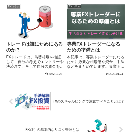
2000ピップス、3000ピッピスレ
を得るためには、たった一つ、手
FXコラム
FXコラム
ベルの波があると考える...
法をより磨くことだけだ。マイン
ドが欠けているといわれるの
は、...
トレードは誰にためにある
専業FXトレーダーになる
のか？
ための準備とは
FXトレードは、為替相場を検証
本記事は、専業トレーダーになる
して、自分の考えでエントリーや
ために必要な相場感や資金、手法
決済注文、そして自分の資金を使
などをまとめています。専業トレ
ってトレードする行為だ。そこに
ーダーになるには、トレード資金
2022.10.23
2022.04.24
は、FX会社やネットニュース、
として300-500万円を用意するの
各種新聞などで為替相場に関する
とは別に2年程度は生活できる資
情報やコンサルタントなどによる
金を確保しておきたいものです。
トレードポイントの指南など、他
その上でさまざまなルールを自分
力的な部分も含まれるといえよ
に課す必要があります。
う。
FXのスキャルピングで注意すべきこととは？
FX取引の基本的なリスク管理とは