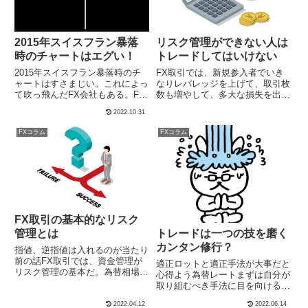
2015年スイスフラン暴落
リスク管理ができない人は
時のチャートはエグい！
トレードしてはいけない
2015年スイスフラン暴落時のチ
FX取引では、新規参入者でいき
ャートはすさまじい。これによっ
なりレバレッジを上げて、取引枚
て吹っ飛んだFX会社もある。FX
数も増やして、多大な損失を出す
は勝つべくして勝つゲームのよう
ケースがとても多い。その逆に、
2022.10.31
なものだ。特にここ十数年来の為
レバレッジを低く設定し、取引枚
替相場は、上昇下落の一方通行的
数も抑えることで、勝ち続けてい
FXコラム
FXコラム
な相場でトレードに真面目に取り
るトレーダーが数多くいる。
組んでいる人は、多大な利益を獲
得した。しかし、戒めはひつよう
だ。それがこのチャートである。
FX取引の基本的なリスク
管理とは
トレードは一つの技を磨く
カンタン修行？
指値、逆指値は入れるのが当たり
前の話FX取引では、資金管理が
適正ロットと適正手法が大事だと
リスク管理の基本だ。為替相場は
心得よう為替レートまずは自分が
常に動いており、大きな上下の波
取り組むべき手法に目を向けるこ
や小さな上下の波を繰り返す。
とだ。マインドなどはどうでもい
2022.04.12
2022.06.14
200-300ピップスの小さな波と
い。FXトレードで継続的に収益