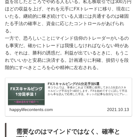
益を出したところでやめる人もいる。私も株取引では300万円
ほどの収益を上げ、それを元手にFXトレードに移り、現在に
いたる。継続的に稼ぎ続けている人達には共通するのは確固
たる手法の確率と、資金に応じたコントロールがあげられ
る。
一方で、恐ろしいことにマインド信仰のトレーダーがいるの
も事実だ。確かにトレードは我慢しなければならない時があ
る。それは、勝利の誘惑だ。利益が出ているときに、もうこ
れでいいかと安易に決済する。計画通りに利確、損切りを段
階的にすべきところを心や精神に左右される。
FXスキャルピングの1分足手法5選
本コラムでは、筆者がこれまで実際に使用してきた1分足のスキ
ャルピング手法を5つ紹介します。FXを始めてすぐに試して手法
から本を読んで応用した手法、ネットの記事を自分なりにアレン
ジした手法です。
happylifecontents.com
2021.10.13
需要なのはマインドではなく、確率と