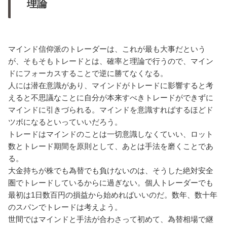
理論
マインド信仰派のトレーダーは、これが最も大事だという
が、そもそもトレードとは、確率と理論で行うので、マイン
ドにフォーカスすることで逆に勝てなくなる。
人には潜在意識があり、マインドがトレードに影響すると考
えると不思議なことに自分が本来すべきトレードができずに
マインドに引きづられる。マインドを意識すればするほどド
ツボになるといっていいだろう。
トレードはマインドのことは一切意識しなくていい、ロット
数とトレード期間を原則として、あとは手法を磨くことであ
る。
大金持ちが株でも為替でも負けないのは、そうした絶対安全
圏でトレードしているからに過ぎない。個人トレーダーでも
最初は1日数百円の損益から始めればいいのだ。数年、数十年
のスパンでトレードは考えよう。
世間ではマインドと手法が合わさって初めて、為替相場で継