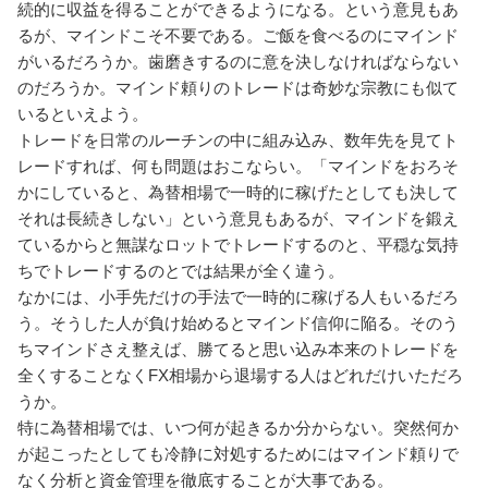
続的に収益を得ることができるようになる。という意見もあ
るが、マインドこそ不要である。ご飯を食べるのにマインド
がいるだろうか。歯磨きするのに意を決しなければならない
のだろうか。マインド頼りのトレードは奇妙な宗教にも似て
いるといえよう。
トレードを日常のルーチンの中に組み込み、数年先を見てト
レードすれば、何も問題はおこならい。「マインドをおろそ
かにしていると、為替相場で一時的に稼げたとしても決して
それは長続きしない」という意見もあるが、マインドを鍛え
ているからと無謀なロットでトレードするのと、平穏な気持
ちでトレードするのとでは結果が全く違う。
なかには、小手先だけの手法で一時的に稼げる人もいるだろ
う。そうした人が負け始めるとマインド信仰に陥る。そのう
ちマインドさえ整えば、勝てると思い込み本来のトレードを
全くすることなくFX相場から退場する人はどれだけいただろ
うか。
特に為替相場では、いつ何が起きるか分からない。突然何か
が起こったとしても冷静に対処するためにはマインド頼りで
なく分析と資金管理を徹底することが大事である。