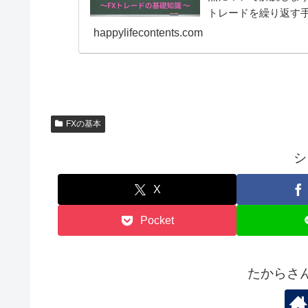
トレードを繰り返す
たは銭）程度の小さ
happylifecontents.com
FXの基本
シ
X
Pocket
たからさ