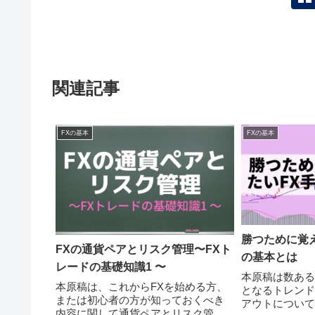
関連記事
FXの基本
FXの基本
勝つために覚
FXの通貨ペアとリスク管理〜FXト
の基本とは
レードの基礎知識1 〜
本原稿は数ある
本原稿は、これからFXを始める方、
となるトレンド
または初心者の方が知っておくべき
アウトについて
内容に関して通貨ペアとリスク管理