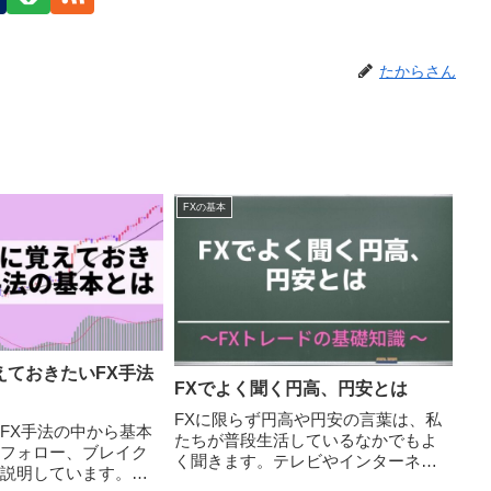
たからさん
FXの基本
えておきたいFX手法
FXでよく聞く円高、円安とは
FXに限らず円高や円安の言葉は、私
FX手法の中から基本
たちが普段生活しているなかでもよ
フォロー、ブレイク
く聞きます。テレビやインターネッ
説明しています。多
トで、今日は円高、円安になってい