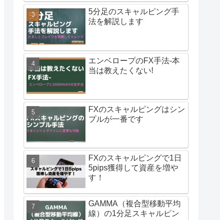
5分足のスキャルピング手
法を解説します
エンベロープのFX手法-本
当は教えたくない!
FXのスキャルピングはシン
プルが一番です
FXのスキャルピングで1日
5pips獲得して資産を増や
す！
GAMMA（複合型移動平均
線）の1分足スキャルピン