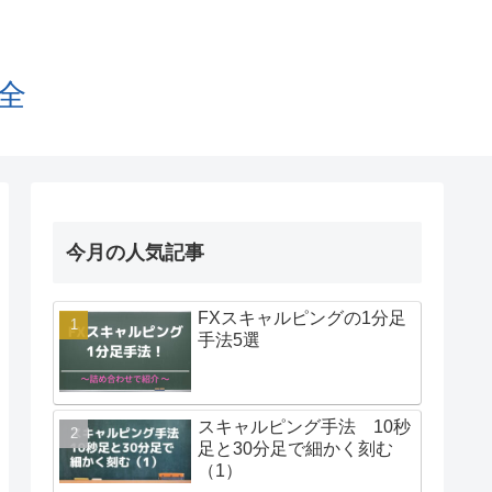
全
今月の人気記事
FXスキャルピングの1分足
手法5選
スキャルピング手法 10秒
足と30分足で細かく刻む
（1）