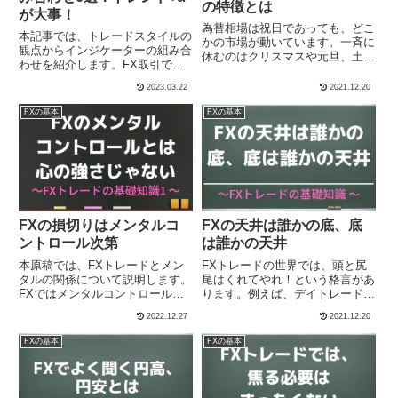
の特徴とは
が大事！
為替相場は祝日であっても、どこ
本記事では、トレードスタイルの
かの市場が動いています。一斉に
観点からインジケーターの組み合
休むのはクリスマスや元旦、土日
わせを紹介します。FX取引で使
で、それ以外は24時間動き続け
用するインジケーターは、1つだ
ています。月曜日の朝に始まり、
2023.03.22
2021.12.20
けで取引を行うのは難しい場合が
土曜日の朝に終わることを基本的
あります。状況に応じて複数の組
な流れとします。各国で異なる
FXの基本
FXの基本
み合わせを考えることも重要で
FX相場の特徴について解説しま
す。
す。
FXの損切りはメンタルコ
FXの天井は誰かの底、底
ントロール次第
は誰かの天井
本原稿では、FXトレードとメン
FXトレードの世界では、頭と尻
タルの関係について説明します。
尾はくれてやれ！という格言があ
FXではメンタルコントロールが
ります。例えば、デイトレードに
欠かせないといわれています。そ
してもその日の天井や底狙いでエ
2022.12.27
2021.12.20
れは裁量トレードでは、常に変化
ントリーや決済するのは容易では
する波と対峙しなければならない
ありません。動き出してからトレ
FXの基本
FXの基本
からです。
ードしても決して遅くありませ
ん。