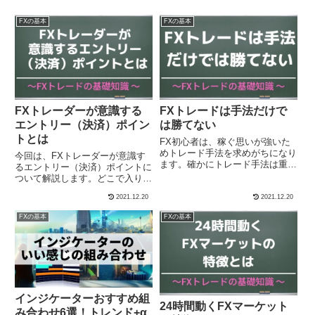
FXの基本
FXの基本
FXトレーダーが意識する
FXトレードは手法だけで
エントリー（決済）ポイン
は勝てない
トとは
FX初心者は、稼ぐ思いが強いた
めトレード手法を求めがちになり
今回は、FXトレーダーが意識す
ます。確かにトレード手法は重要
るエントリー（決済）ポイントに
です。しかしトレードにおいて
ついて解説します。どこで入り、
は、それ以上に重要なことがいく
どこで決済するかに関わることで
2021.12.20
2021.12.20
つもあります。今回は、手法以外
す。
に重要なことについて述べます。
FXの基本
FXの基本
インジケーターおすすめ組
24時間動くFXマーケット
み合わせ6選！トレンド+α