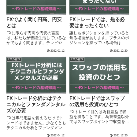
FXでよく聞く円高、円安
FXトレードでは、焦る必
とは
要はまったくない
FXに限らず円高や円安の言葉
誰しもポジションを持っていると
は、私たちが普段生活しているな
焦る場面があります。プラスのポ
かでもよく聞きます。テレビやイ
ジションを持っている場合は、早
ンターネットで、今日は円高、円
く利益を確定させたいと思います
2022.01.12
2021.12.20
安になっているといわれます。今
し、損失を出しているポジション
回は円高、円安について解説しま
なら、どこまで耐えられるか？
FXの基本
FXの基本
す。
と考えたりします。fxでは実はあ
せる必要はないのです。
FXトレード分析にはテク
FXトレードではスワップ
ニカルとファンダメンタル
の活用も投資のひとつ
ズが必要
FXトレード目的は為替差益で収
益を得ることです。為替差益以外
FXは専門用語を覚えるだけでト
ではスワップポイントで収益をあ
レードはできません。少なくとも
げることもできます。スワップポ
テクニカル分析とファンダメンタ
イントは日々発生するので、上手
ル分析の知識は必要です。今回は
2022.04.12
2021.12.20
に活用すれば、長期的に利益を積