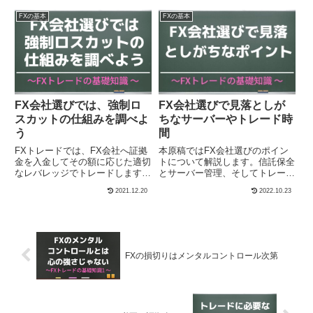
テクニカル分析とファンダメンタ
み上げることができます。
ル分析の概要について説明しま
FXの基本
FXの基本
す。
FX会社選びでは、強制ロ
FX会社選びで見落としが
スカットの仕組みを調べよ
ちなサーバーやトレード時
う
間
FXトレードでは、FX会社へ証拠
本原稿ではFX会社選びのポイン
金を入金してその額に応じた適切
トについて解説します。信託保全
なレバレッジでトレードします。
とサーバー管理、そしてトレード
しかし思惑とは違った方向へレー
可能時間に関することです。
2021.12.20
2022.10.23
トが動くと損失が膨らみます。
FX会社は保有するロットに対し
て、証拠金がある一定の割合にな
ったときに強制的にロスカットを
発動します。
FXの損切りはメンタルコントロール次第